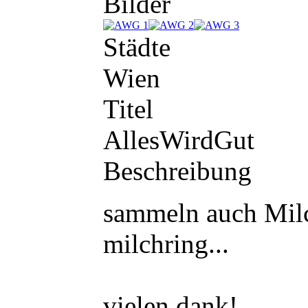
Bilder
Städte
Wien
Titel
AllesWirdGut
Beschreibung
sammeln auch Milc
milchring...
vielen dank!