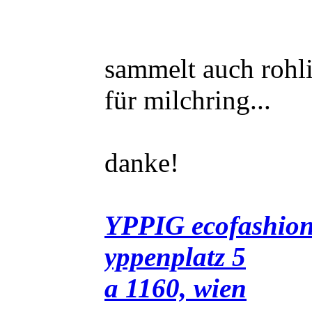
sammelt auch rohl
für milchring...
danke!
YPPIG ecofashio
yppenplatz 5
a 1160, wien