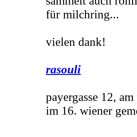
sammelt auch rohl
für milchring...
vielen dank!
rasouli
payergasse 12, am
im 16. wiener gem