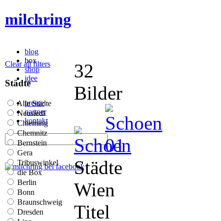
milchring
blog
box
Clear all filters
32
shop
idee
Städte
Bilder
presse
Alle Städte
partner
Neusiedl
kontakt
Chieming
Chemnitz
Bernstein
Gera
Städte
Tribuswinkel
die Box
Berlin
Wien
Bonn
Braunschweig
Titel
Dresden