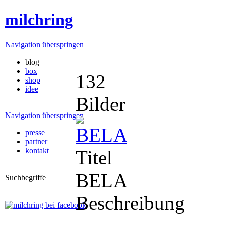
milchring
Navigation überspringen
blog
box
132
shop
idee
Bilder
Navigation überspringen
presse
partner
kontakt
Titel
BELA
Suchbegriffe
Beschreibung