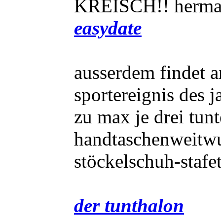
KREISCH!! hermann
easydate
ausserdem findet 
sportereignis des j
zu max je drei tun
handtaschenweitwu
stöckelschuh-sta
der tunthalon