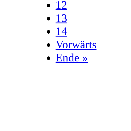
12
13
14
Vorwärts
Ende »