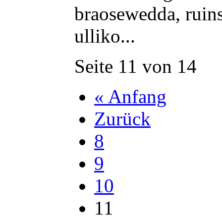
braosewedda, ruins
ulliko...
Seite 11 von 14
« Anfang
Zurück
8
9
10
11