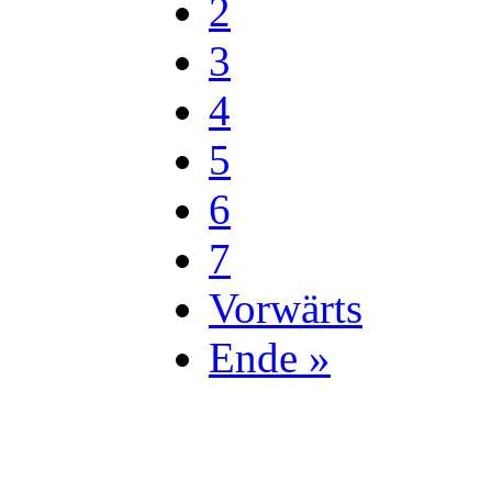
2
3
4
5
6
7
Vorwärts
Ende »