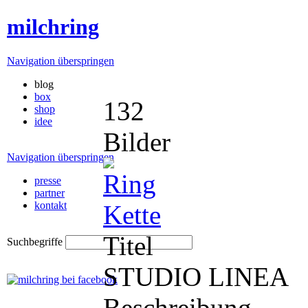
milchring
Navigation überspringen
blog
box
132
shop
idee
Bilder
Navigation überspringen
presse
partner
kontakt
Titel
Suchbegriffe
STUDIO LINEA
Beschreibung