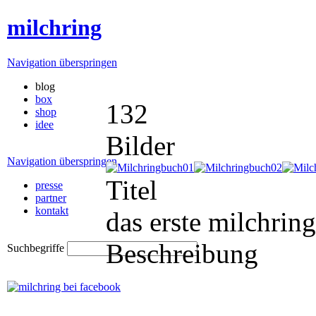
milchring
Navigation überspringen
blog
box
132
shop
idee
Bilder
Navigation überspringen
Titel
presse
partner
kontakt
das erste milchrin
Beschreibung
Suchbegriffe