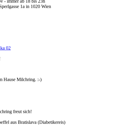
ov - immer ab 18 bis 23h
Sperlgasse 1a in 1020 Wien
!
m Hause Milchring. :-)
chring freut sich!
effel aus Bratislava (Diabetikereis)