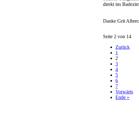
direkt ins Badezim
Danke Grit Albrec
Seite 2 von 14
Zurück
1
2
3
4
5
6
7
Vorwärts
Ende »