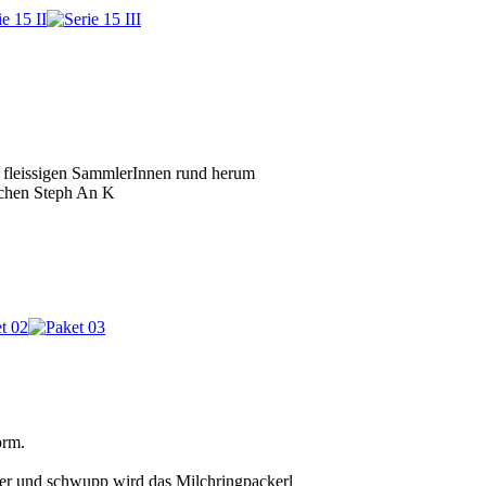
 fleissigen SammlerInnen rund herum
schen Steph An K
orm.
er und schwupp wird das Milchringpackerl