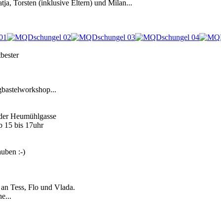
ja, Torsten (inklusive Eltern) und Milan...
bester
bastelworkshop...
n der Heumühlgasse
b 15 bis 17uhr
uben :-)
an Tess, Flo und Vlada.
e...