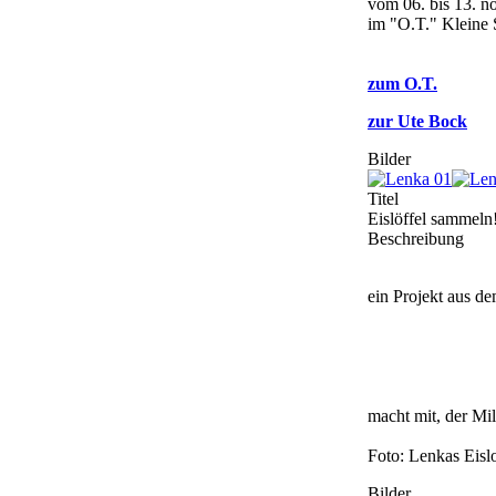
vom 06. bis 13. n
im "O.T." Kleine 
zum O.T.
zur Ute Bock
Bilder
Titel
Eislöffel sammeln
Beschreibung
ein Projekt aus de
macht mit, der Mil
Foto: Lenkas Eislo
Bilder