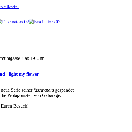
weitbester
fmühlgasse 4 ab 19 Uhr
d - light my flower
 neue Serie seiner
fascinator
s gespendet
t die Protagonisten von Gabarage.
f Euren Besuch!