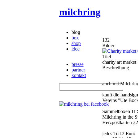
milchring
blog
box
132
shop
Bilder
idee
Titel
charity art market
presse
Beschreibung
partner
kontakt
auch mit Milchrin
kauft die handsig
Vereins "Ute Bock
Sammelboxen 11 St
Milchring in the St
Herzpostkarten 22 
jedes Teil 2 Euro