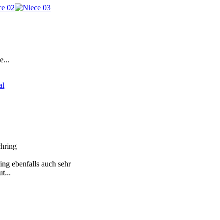
e...
chring
ing ebenfalls auch sehr
t...