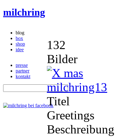
milchring
blog
box
132
shop
idee
Bilder
presse
partner
kontakt
Titel
Greetings
Beschreibung