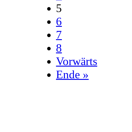
5
6
7
8
Vorwärts
Ende »