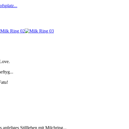
fsplatz...
Love.
eftyg...
atu!
 apfeliges Stillleben mit Milchring...