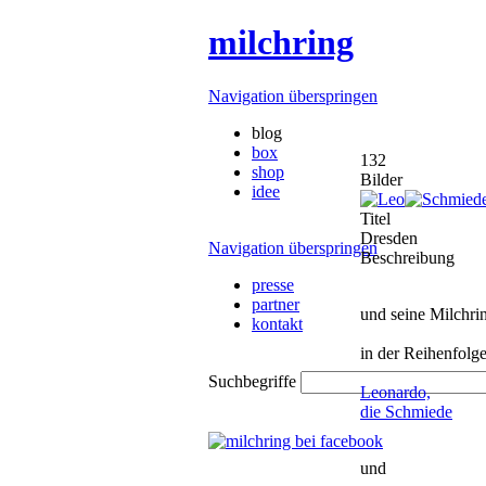
milchring
Navigation überspringen
blog
box
132
shop
Bilder
idee
Titel
Dresden
Navigation überspringen
Beschreibung
presse
partner
und seine Milchrin
kontakt
in der Reihenfolge
Suchbegriffe
Leonardo,
die Schmiede
und