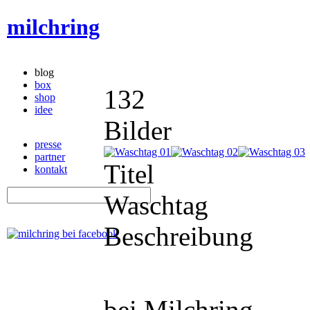
milchring
blog
box
132
shop
idee
Bilder
presse
partner
Titel
kontakt
Waschtag
Beschreibung
bei Milchring...