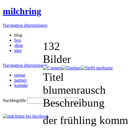
milchring
Navigation überspringen
blog
box
132
shop
idee
Bilder
Navigation überspringen
Titel
presse
partner
kontakt
blumenrausch
Beschreibung
Suchbegriffe
der frühling komm