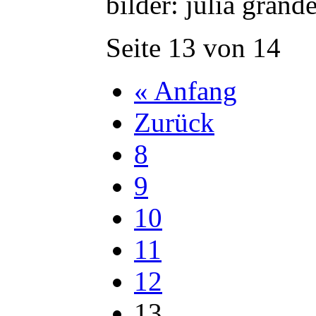
bilder: julia gran
Seite 13 von 14
« Anfang
Zurück
8
9
10
11
12
13