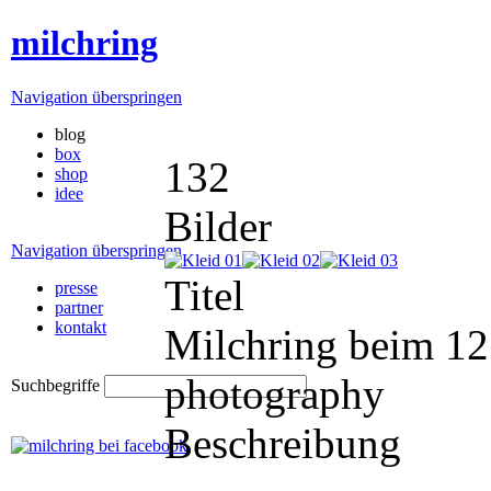
milchring
Navigation überspringen
blog
box
132
shop
idee
Bilder
Navigation überspringen
Titel
presse
partner
kontakt
Milchring beim 12.
photography
Suchbegriffe
Beschreibung