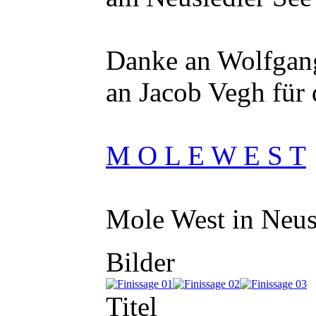
Danke an
Wolfgang
an Jacob Vegh für 
M O L E W E S T
Mole West in
Neus
Bilder
Titel