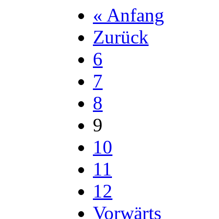
« Anfang
Zurück
6
7
8
9
10
11
12
Vorwärts